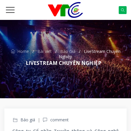
Home
/
Bài Viết
/
Báo Giá
/
LiveStream Chuyên
Nghiệp
LIVESTREAM CHUYÊN NGHIỆP
Báo giá
comment
Công ty Cổ phần Truyền thông và Công nghệ