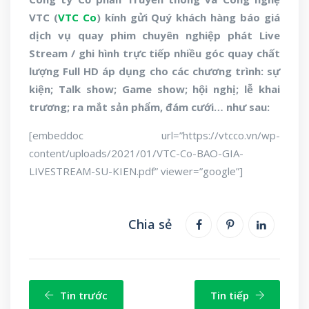
VTC (
VTC Co
) kính gửi Quý khách hàng báo giá
dịch vụ quay phim chuyên nghiệp phát Live
Stream / ghi hình trực tiếp nhiều góc quay chất
lượng Full HD áp dụng cho các chương trình: sự
kiện; Talk show; Game show; hội nghị; lễ khai
trương; ra mắt sản phẩm, đám cưới… như sau:
[embeddoc url=”https://vtcco.vn/wp-
content/uploads/2021/01/VTC-Co-BAO-GIA-
LIVESTREAM-SU-KIEN.pdf” viewer=”google”]
Chia sẻ
Tin trước
Tin tiếp